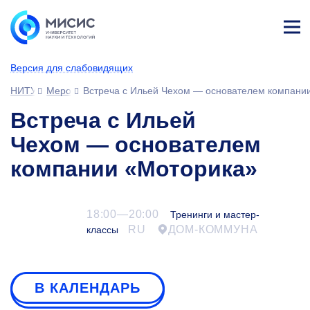
Лич
ны
Версия для слабовидящих
й
каб
НИТУ МИСИС
Мероприятия
Встреча с Ильей Чехом — основателем компани
ине
т
Встреча с Ильей
Чехом — основателем
компании «Моторика»
18:00—20:00
Тренинги и мастер-
RU
ДОМ-КОММУНА
классы
В КАЛЕНДАРЬ