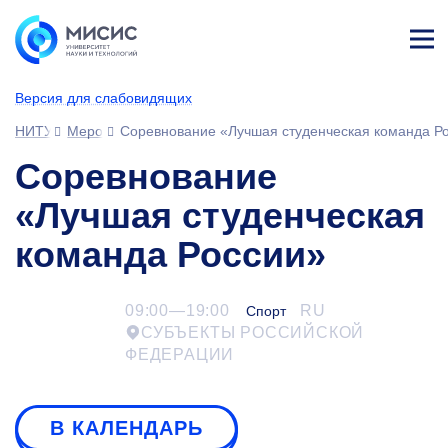
Лич
ны
Версия для слабовидящих
й
каб
НИТУ МИСИС
Мероприятия
Соревнование «Лучшая студенческая команда Р
ине
т
Соревнование
«Лучшая студенческая
команда России»
09:00—19:00
RU
Спорт
СУБЪЕКТЫ РОССИЙСКОЙ
ФЕДЕРАЦИИ
В КАЛЕНДАРЬ