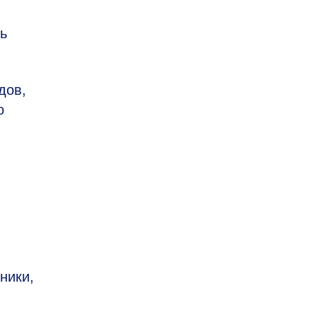
ь
дов,
о
ники,