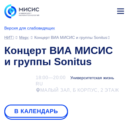
Лич
ны
Версия для слабовидящих
й
каб
НИТУ МИСИС
Мероприятия
Концерт ВИА МИСИС и группы Sonitus
ине
т
Концерт ВИА МИСИС
и группы Sonitus
18:00—20:00
Университетская жизнь
RU
МАЛЫЙ ЗАЛ, Б КОРПУС, 2 ЭТАЖ
В КАЛЕНДАРЬ