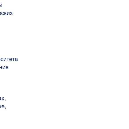
в
еских
рситета
ние
ах,
ке,