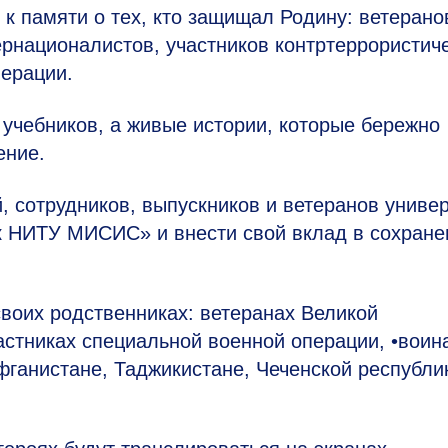
к памяти о тех, кто защищал Родину: ветерано
рнационалистов, участников контртеррористич
перации.
 учебников, а живые истории, которые бережно
ение.
 сотрудников, выпускников и ветеранов униве
к НИТУ МИСИС» и внести свой вклад в сохране
воих родственниках: ветеранах Великой
астниках специальной военной операции, •воин
ганистане, Таджикистане, Чеченской республи