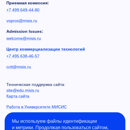
Приемная комиссия:
+7 499 649-44-80
vopros@misis.ru
Admission Issues:
welcome@misis.ru
Центр коммерциализации технологий
+7 495 638-46-57
cctt@misis.ru
Техническая поддержка сайта:
site@edu.misis.ru
Карта сайта
Работа в Университете МИСИС
Сведения об образовательной организации
Мы используем файлы идентификации
и метрики. Продолжая пользоваться сайтом,
Информация о закупках