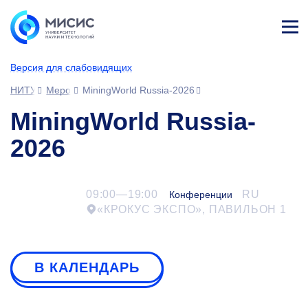
Лич
ны
Версия для слабовидящих
й
каб
НИТУ МИСИС
Мероприятия
MiningWorld Russia-2026
ине
т
MiningWorld Russia-
2026
09:00—19:00
RU
Конференции
«КРОКУС ЭКСПО», ПАВИЛЬОН 1
В КАЛЕНДАРЬ