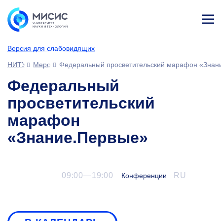
Лич
ны
Версия для слабовидящих
й
каб
НИТУ МИСИС
Мероприятия
Федеральный просветительский марафон «Знан
ине
т
Федеральный
просветительский
марафон
«Знание.Первые»
09:00—19:00
RU
Конференции