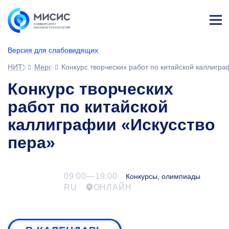
Лич
ны
Версия для слабовидящих
й
каб
НИТУ МИСИС
Мероприятия
Конкурс творческих работ по китайской каллигра
ине
т
Конкурс творческих
работ по китайской
каллиграфии «Искусство
пера»
09:00—19:00
Конкурсы, олимпиады
RU
ОНЛАЙН