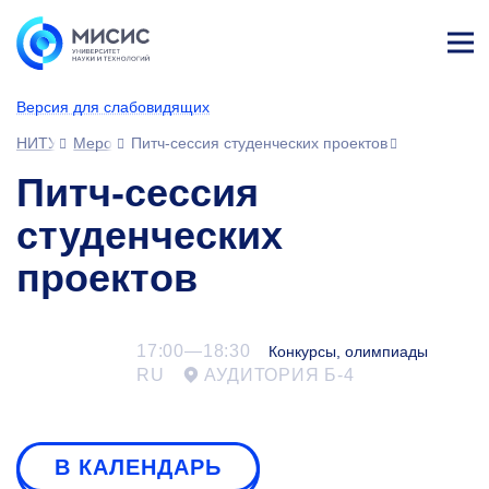
Лич
ны
Версия для слабовидящих
й
каб
НИТУ МИСИС
Мероприятия
Питч-сессия студенческих проектов
ине
т
Питч-сессия
студенческих
проектов
17:00—18:30
Конкурсы, олимпиады
RU
АУДИТОРИЯ Б-4
В КАЛЕНДАРЬ