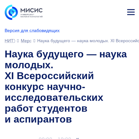
Лич
ны
Версия для слабовидящих
й
каб
НИТУ МИСИС
Мероприятия
Наука будущего — наука молодых. XI Всероссийс
ине
т
Наука будущего — наука
молодых.
XI Всероссийский
конкурс научно-
исследовательских
работ студентов
и аспирантов