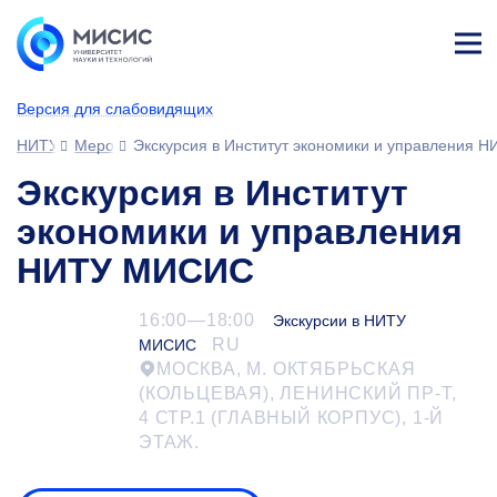
Лич
ны
Версия для слабовидящих
й
каб
НИТУ МИСИС
Мероприятия
Экскурсия в Институт экономики и управления
ине
т
Экскурсия в Институт
экономики и управления
НИТУ МИСИС
16:00—18:00
Экскурсии в НИТУ
RU
МИСИС
МОСКВА, М. ОКТЯБРЬСКАЯ
(КОЛЬЦЕВАЯ), ЛЕНИНСКИЙ ПР-Т,
4 СТР.1 (ГЛАВНЫЙ КОРПУС),
1-Й
ЭТАЖ.