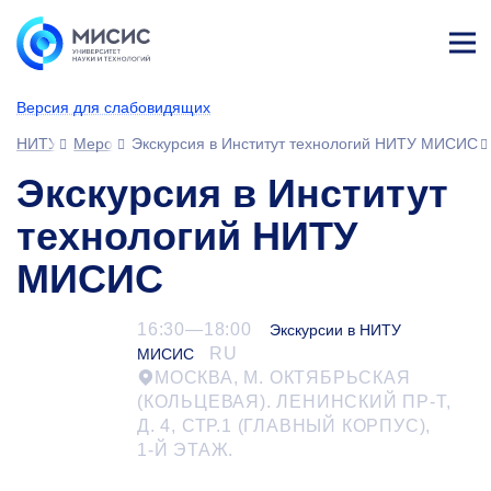
Лич
ны
Версия для слабовидящих
й
каб
НИТУ МИСИС
Мероприятия
Экскурсия в Институт технологий НИТУ МИСИС
ине
т
Экскурсия в Институт
технологий НИТУ
МИСИС
16:30—18:00
Экскурсии в НИТУ
RU
МИСИС
МОСКВА, М. ОКТЯБРЬСКАЯ
(КОЛЬЦЕВАЯ). ЛЕНИНСКИЙ ПР-Т,
Д. 4, СТР.1 (ГЛАВНЫЙ КОРПУС),
1-Й
ЭТАЖ.