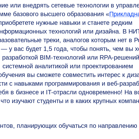
ие или внедрять сетевые технологии в управл
мме базового высшего образования «
Прикладн
приобретете нужные навыки и станете редким
информационных технологий или дизайна. В НИ
зовательные треки, аналогов которым нет в Р
 у вас будет 1,5 года, чтобы понять, чем вы х
, разработкой BIM-технологий или RPA-решений
 системной аналитикой или проектированием
бучения вы сможете совместить интерес к диза
ти с навыками программирования и веб-разраб
ебя в бизнесе и IT-отрасли одновременно! На в
 что изучают студенты и в каких крупных компа
нтов, планирующих обучаться по направлению