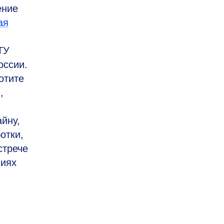
ение
ая
ТУ
оссии.
отите
,
йну,
отки,
стрече
ниях