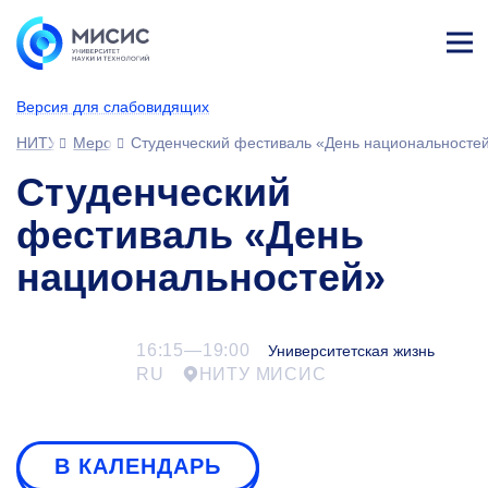
Лич
ны
Версия для слабовидящих
й
каб
НИТУ МИСИС
Мероприятия
Студенческий фестиваль «День национальносте
ине
т
Студенческий
фестиваль «День
национальностей»
16:15—19:00
Университетская жизнь
RU
НИТУ МИСИС
В КАЛЕНДАРЬ