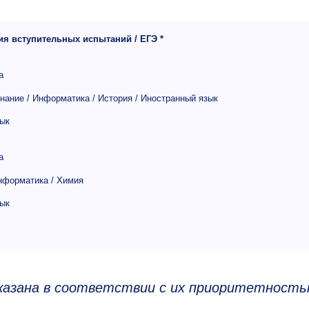
я вступительных испытаний / ЕГЭ *
а
нание / Информатика / История / Иностранный язык
зык
а
Информатика / Химия
зык
казана в соответствии с их приоритетность