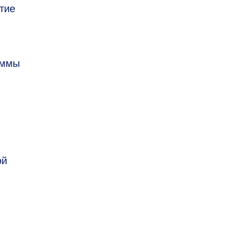
тие
аммы
ой