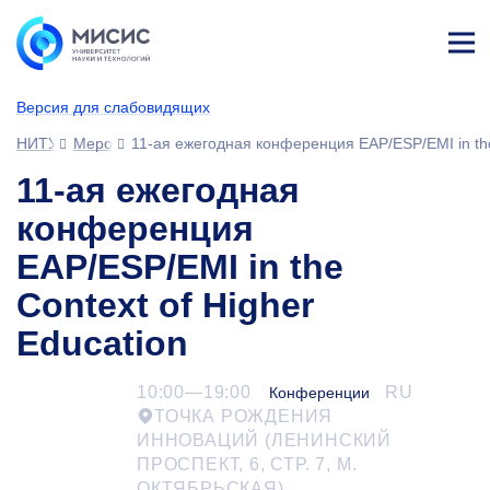
Лич
ны
Версия для слабовидящих
й
каб
НИТУ МИСИС
Мероприятия
11-ая ежегодная конференция EAP/ESP/EMI in the 
ине
т
11-ая ежегодная
конференция
EAP/ESP/EMI in the
Context of Higher
Education
10:00—19:00
RU
Конференции
ТОЧКА РОЖДЕНИЯ
ИННОВАЦИЙ (ЛЕНИНСКИЙ
ПРОСПЕКТ, 6, СТР. 7, М.
ОКТЯБРЬСКАЯ)