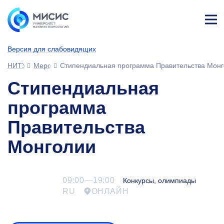
Лич
ны
Версия для слабовидящих
й
каб
НИТУ МИСИС
Мероприятия
Стипендиальная программа Правительства Мон
ине
т
Стипендиальная
программа
Правительства
Монголии
09:00—19:00
Конкурсы, олимпиады
RU
ОНЛАЙН