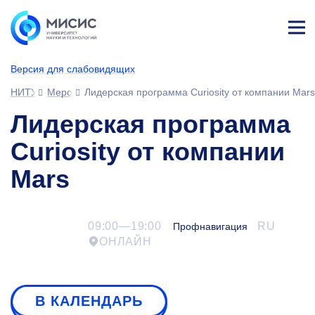
Лич
ны
Версия для слабовидящих
й
каб
НИТУ МИСИС
Мероприятия
Лидерская программа Curiosity от компании Mars
ине
т
Лидерская программа
Curiosity от компании
Mars
09:00—19:00
RU
Профнавигация
ОНЛАЙН
В КАЛЕНДАРЬ