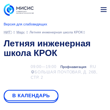
Лич
ны
Версия для слабовидящих
й
каб
НИТУ МИСИС
Мероприятия
Летняя инженерная школа КРОК
ине
т
Летняя инженерная
школа КРОК
09:00—19:00
RU
Профнавигация
БОЛЬШАЯ ПОЧТОВАЯ, Д. 26В,
СТР. 2
В КАЛЕНДАРЬ