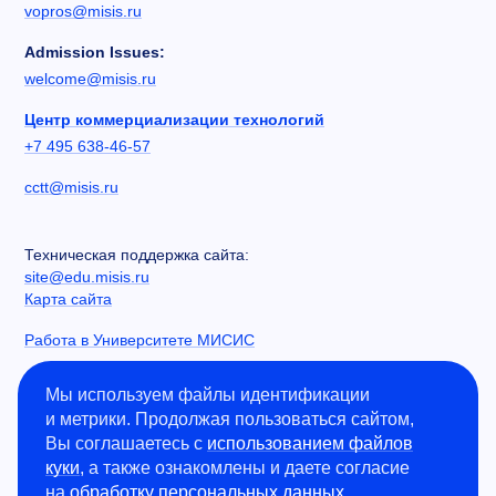
vopros@misis.ru
Admission Issues:
welcome@misis.ru
Центр коммерциализации технологий
+7 495 638-46-57
cctt@misis.ru
Техническая поддержка сайта:
site@edu.misis.ru
Карта сайта
Работа в Университете МИСИС
Сведения об образовательной организации
Мы используем файлы идентификации
и метрики. Продолжая пользоваться сайтом,
Информация о закупках
Вы соглашаетесь с
использованием файлов
Противодействие коррупции
куки
, а также ознакомлены и даете согласие
Политика конфиденциальности
на
обработку персональных данных
.