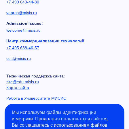
+7 499 649-44-80
vopros@misis.ru
Admission Issues:
welcome@misis.ru
Центр коммерциализации технологий
+7 495 638-46-57
cctt@misis.ru
Техническая поддержка сайта:
site@edu.misis.ru
Карта сайта
Работа в Университете МИСИС
Сведения об образовательной организации
Мы используем файлы идентификации
и метрики. Продолжая пользоваться сайтом,
Информация о закупках
Вы соглашаетесь с
использованием файлов
Противодействие коррупции