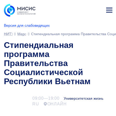
Лич
ны
Версия для слабовидящих
й
каб
НИТУ МИСИС
Мероприятия
Cтипендиальная программа Правительства Соци
ине
т
Cтипендиальная
программа
Правительства
Социалистической
Республики Вьетнам
09:00—19:00
Университетская жизнь
RU
ОНЛАЙН