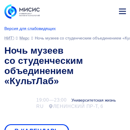
Лич
ны
Версия для слабовидящих
й
каб
НИТУ МИСИС
Мероприятия
Ночь музеев со студенческим объединением «Ку
ине
т
Ночь музеев
со студенческим
объединением
«КультЛаб»
19:00—23:00
Университетская жизнь
RU
ЛЕНИНСКИЙ ПР-Т, 6