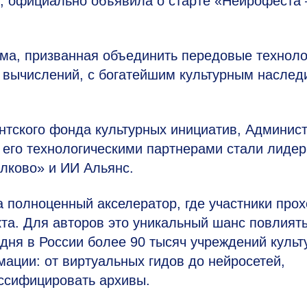
с, официально объявила о старте «Нейрофеста
ма, призванная объединить передовые техноло
х вычислений, с богатейшим культурным насле
нтского фонда культурных инициатив, Админис
 его технологическими партнерами стали лиде
олково» и ИИ Альянс.
а полноценный акселератор, где участники про
кта. Для авторов это уникальный шанс повлият
дня в России более 90 тысяч учреждений культ
ации: от виртуальных гидов до нейросетей,
ссифицировать архивы.