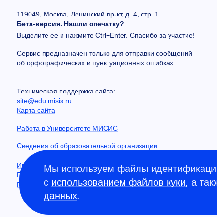
119049, Москва, Ленинский пр-кт, д. 4, стр. 1
Бета-версия. Нашли опечатку?
Выделите ее и нажмите Ctrl+Enter. Спасибо за участие!
Сервис предназначен только для отправки сообщений
об орфографических и пунктуационных ошибках.
Техническая поддержка сайта:
site@edu.misis.ru
Карта сайта
Работа в Университете МИСИС
Сведения об образовательной организации
Информация о закупках
Мы используем файлы идентификации
Противодействие коррупции
с
использованием файлов куки
, а та
Политика конфиденциальности
данных
.