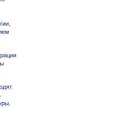
 —
гии,
дием
трации
ры
ходят
ь
уры,