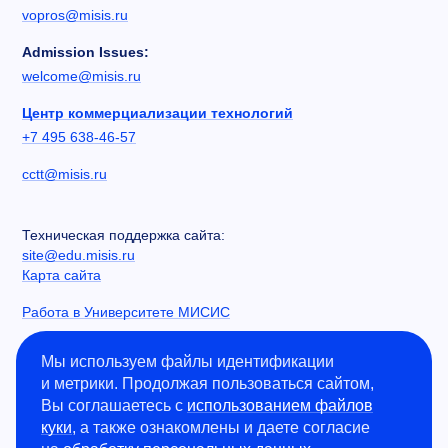
vopros@misis.ru
Admission Issues:
welcome@misis.ru
Центр коммерциализации технологий
+7 495 638-46-57
cctt@misis.ru
Техническая поддержка сайта:
site@edu.misis.ru
Карта сайта
Работа в Университете МИСИС
Сведения об образовательной организации
Мы используем файлы идентификации
и метрики. Продолжая пользоваться сайтом,
Информация о закупках
Вы соглашаетесь с
использованием файлов
Противодействие коррупции
куки
, а также ознакомлены и даете согласие
Политика конфиденциальности