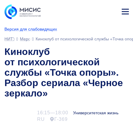
Лич
ны
Версия для слабовидящих
й
каб
НИТУ МИСИС
Мероприятия
Киноклуб от психологической службы «Точка опо
ине
т
Киноклуб
от психологической
службы «Точка опоры».
Разбор сериала «Черное
зеркало»
16:15—18:00
Университетская жизнь
RU
Г-369