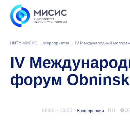
НИТУ МИСИС
Мероприятия
IV Международный молоде
IV Междунаро
форум Obnins
09:00—19:00
RU
О
Конференции