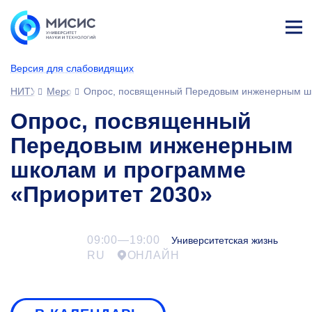
Лич
ны
Версия для слабовидящих
й
каб
НИТУ МИСИС
Мероприятия
Опрос, посвященный Передовым инженерным шк
ине
т
Опрос, посвященный
Передовым инженерным
школам и программе
«Приоритет 2030»
09:00—19:00
Университетская жизнь
RU
ОНЛАЙН