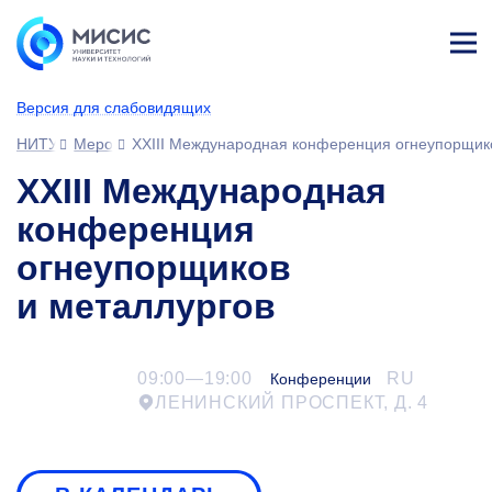
Лич
ны
Версия для слабовидящих
й
каб
НИТУ МИСИС
Мероприятия
XXIII Международная конференция огнеупорщико
ине
т
XXIII Международная
конференция
огнеупорщиков
и металлургов
09:00—19:00
RU
Конференции
ЛЕНИНСКИЙ ПРОСПЕКТ, Д. 4