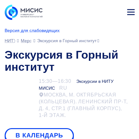
Лич
ны
Версия для слабовидящих
й
каб
НИТУ МИСИС
Мероприятия
Экскурсия в Горный институт
ине
т
Экскурсия в Горный
институт
15:30—16:30
Экскурсии в НИТУ
RU
МИСИС
МОСКВА, М. ОКТЯБРЬСКАЯ
(КОЛЬЦЕВАЯ). ЛЕНИНСКИЙ ПР-Т,
Д. 4, СТР.1 (ГЛАВНЫЙ КОРПУС),
1-Й
ЭТАЖ.
В КАЛЕНДАРЬ