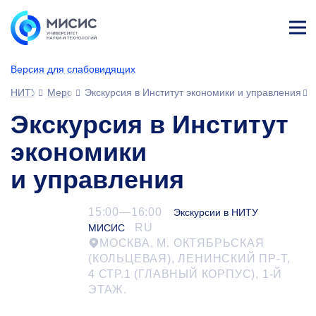
Лич
ны
Версия для слабовидящих
й
каб
НИТУ МИСИС
Мероприятия
Экскурсия в Институт экономики и управления
ине
т
Экскурсия в Институт
экономики
и управления
15:00—16:00
Экскурсии в НИТУ
RU
МИСИС
МОСКВА, М. ОКТЯБРЬСКАЯ
(КОЛЬЦЕВАЯ), ЛЕНИНСКИЙ ПР-Т,
4 СТР.1 (ГЛАВНЫЙ КОРПУС),
1-Й
ЭТАЖ.