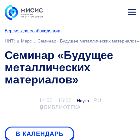
Лич
ны
Версия для слабовидящих
й
каб
НИТУ МИСИС
Мероприятия
Семинар «Будущее металлических материалов»
ине
т
Семинар «Будущее
металлических
материалов»
14:00—16:00
RU
Наука
БИБЛИОТЕКА
В КАЛЕНДАРЬ