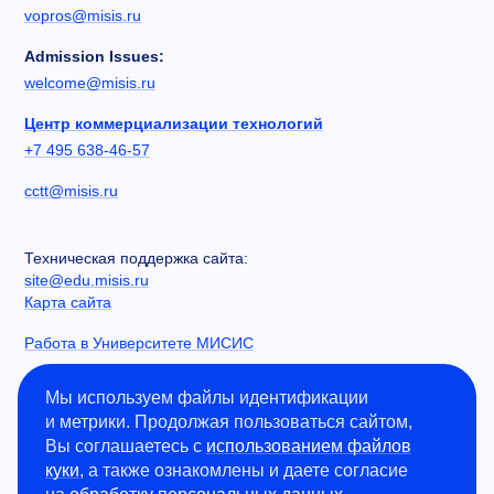
vopros@misis.ru
Admission Issues:
welcome@misis.ru
Центр коммерциализации технологий
+7 495 638-46-57
cctt@misis.ru
Техническая поддержка сайта:
site@edu.misis.ru
Карта сайта
Работа в Университете МИСИС
Сведения об образовательной организации
Мы используем файлы идентификации
и метрики. Продолжая пользоваться сайтом,
Информация о закупках
Вы соглашаетесь с
использованием файлов
Противодействие коррупции
куки
, а также ознакомлены и даете согласие
Политика конфиденциальности