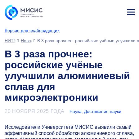
Лич
ны
Версия для слабовидящих
й
каб
НИТУ МИСИС
Новости
В 3 раза прочнее: российские учёные улучшили
ине
т
В 3 раза прочнее:
российские учёные
улучшили алюминиевый
сплав для
микроэлектроники
20 НОЯБРЯ 2025 ГОДА
Наука
,
Достижения науки
Исследователи Университета МИСИС выявили самый
эффективный способ обработки алюминиевого сплава,