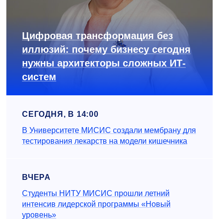
Цифровая трансформация без
иллюзий: почему бизнесу сегодня
нужны архитекторы сложных ИТ-
систем
СЕГОДНЯ, В 14:00
В Университете МИСИС создали мембрану для
тестирования лекарств на модели кишечника
ВЧЕРА
Студенты НИТУ МИСИС прошли летний
интенсив лидерской программы «Новый
уровень»