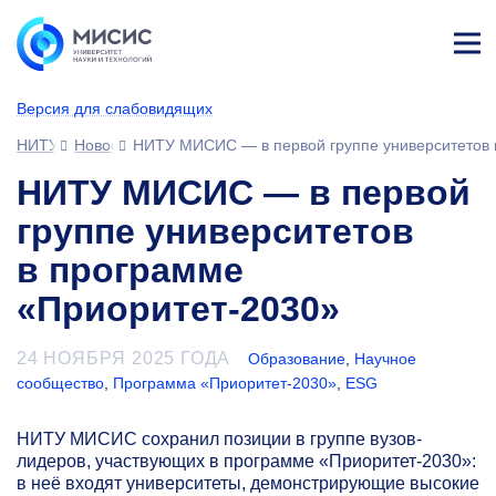
Лич
ны
Версия для слабовидящих
й
каб
НИТУ МИСИС
Новости
НИТУ МИСИС — в первой группе университетов 
ине
т
НИТУ МИСИС — в первой
группе университетов
в программе
«Приоритет-2030»
24 НОЯБРЯ 2025 ГОДА
Образование
,
Научное
сообщество
,
Программа «Приоритет-2030»
,
ESG
НИТУ МИСИС сохранил позиции в группе вузов-
лидеров, участвующих в программе «Приоритет-2030»:
в неё входят университеты, демонстрирующие высокие