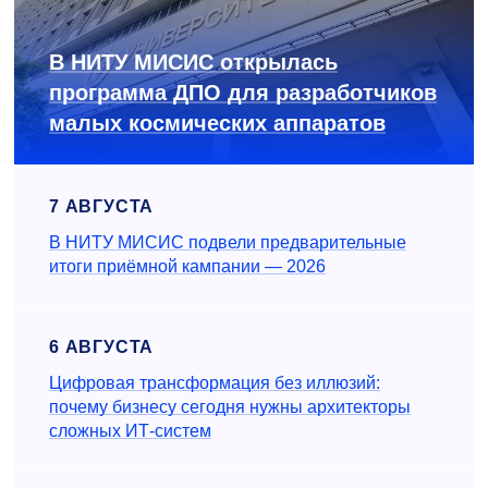
В НИТУ МИСИС открылась
программа ДПО для разработчиков
малых космических аппаратов
7 АВГУСТА
В НИТУ МИСИС подвели предварительные
итоги приёмной кампании — 2026
6 АВГУСТА
Цифровая трансформация без иллюзий:
почему бизнесу сегодня нужны архитекторы
сложных ИТ-систем