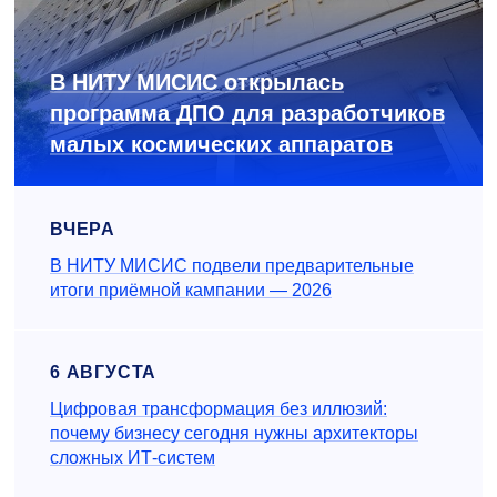
В НИТУ МИСИС открылась
программа ДПО для разработчиков
малых космических аппаратов
ВЧЕРА
В НИТУ МИСИС подвели предварительные
итоги приёмной кампании — 2026
6 АВГУСТА
Цифровая трансформация без иллюзий:
почему бизнесу сегодня нужны архитекторы
сложных ИТ-систем