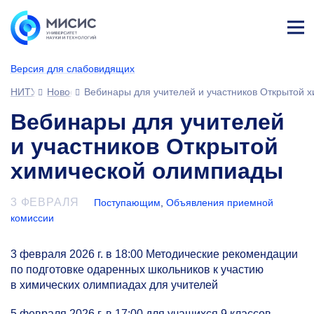
Лич
ны
Версия для слабовидящих
й
каб
НИТУ МИСИС
Новости
Вебинары для учителей и участников Открытой 
ине
т
Вебинары для учителей
и участников Открытой
химической олимпиады
3 ФЕВРАЛЯ
Поступающим
,
Объявления приемной
комиссии
3 февраля 2026 г. в 18:00 Методические рекомендации
по подготовке одаренных школьников к участию
в химических олимпиадах для учителей
5 февраля 2026 г. в 17:00 для учащихся 9 классов —