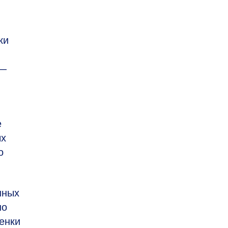
ки
 —
е
ых
о
нных
но
енки