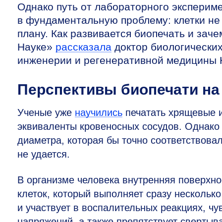
Однако путь от лабораторного экспериме
в фундаментальную проблему: клетки н
плану. Как развивается биопечать и зач
Науке»
рассказала
доктор биологических
инженерии и регенеративной медицин
Перспективы биопечати на
Ученые уже
научились
печатать хрящевые 
эквиваленты кровеносных сосудов. Однако 
диаметра, которая бы точно соответствова
не удается.
В организме человека внутренняя поверхн
клеток, который выполняет сразу нескольк
и участвует в воспалительных реакциях, ч
напряжений, а также препятствует свертыв