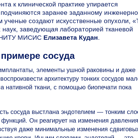
нта к клинической практике упирается
е подчиняются заранее заданному инженерн
ем ученые создают искусственные опухоли, «
 наук, заведующая лабораторией тканевой
ы НИТУ МИСИС
Елизавета Кудан
.
 примере сосуда
имплантаты, элементы ушной раковины и даже
воспроизвести архитектуру тонких сосудов мал
ла нативной ткани, с помощью биопечати пока
ость сосуда выстлана эндотелием — тонким сл
о функций. Он реагирует на изменения давлени
увствуя даже минимальные изменения сдвиговы
анию крови. Иными словами, эндотелий — это