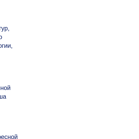
ур,
о
гии,
вной
ша
ресной