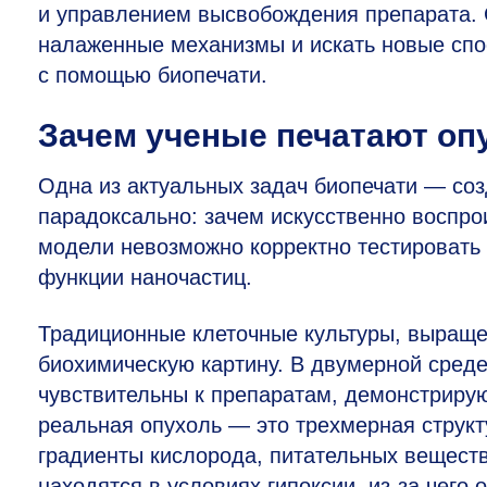
и управлением высвобождения препарата.
налаженные механизмы и искать новые спос
с помощью биопечати.
Зачем ученые печатают оп
Одна из актуальных задач биопечати — соз
парадоксально: зачем искусственно воспро
модели невозможно корректно тестировать
функции наночастиц.
Традиционные клеточные культуры, выраще
биохимическую картину. В двумерной среде
чувствительны к препаратам, демонстрирую
реальная опухоль — это трехмерная структ
градиенты кислорода, питательных веществ
находятся в условиях гипоксии, из-за чего