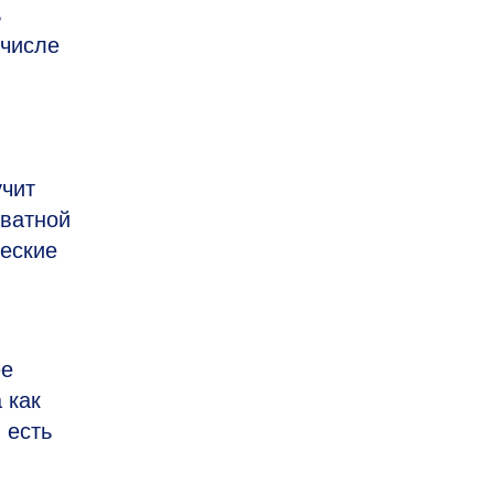
ь
 числе
учит
кватной
ческие
ее
 как
 есть