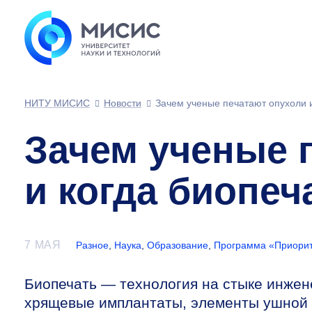
НИТУ МИСИС
Новости
Зачем ученые печатают опухоли и
Зачем ученые 
и когда биопеч
7 МАЯ
Разное
,
Наука
,
Образование
,
Программа «Приорит
Биопечать — технология на стыке инжен
хрящевые имплантаты, элементы ушной 