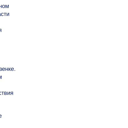
вном
асти
я
зенке.
м
ствия
е