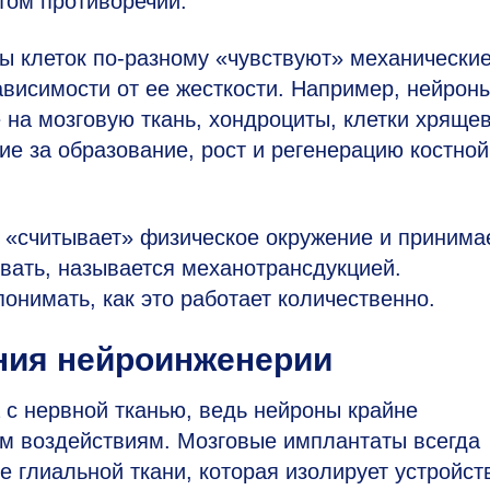
том противоречии.
пы клеток по-разному «чувствуют» механически
ависимости от ее жесткости. Например, нейрон
 на мозговую ткань, хондроциты, клетки хряще
ие за образование, рост и регенерацию костной
а «считывает» физическое окружение и принима
овать, называется механотрансдукцией.
онимать, как это работает количественно.
ния нейроинженерии
 с нервной тканью, ведь нейроны крайне
им воздействиям. Мозговые имплантаты всегда
глиальной ткани, которая изолирует устройст