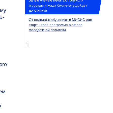
Зачем ученые печатают опухоли
и сосуды и когда биопечать дойдет
ому
до клиники
Ъ-
От подвига к обучению: в МИСИС дан
старт новой программе в сфере
молодёжной политики
ого
оем
я
х