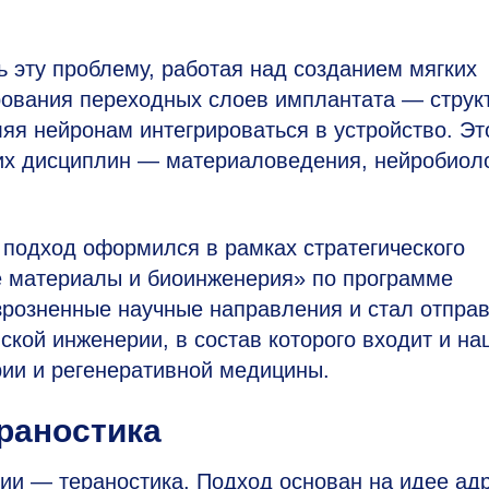
 эту проблему, работая над созданием мягких
ования переходных слоев имплантата — структ
яя нейронам интегрироваться в устройство. Эт
ких дисциплин — материаловедения, нейробиоло
одход оформился в рамках стратегического
е материалы и биоинженерия» по программе
зрозненные научные направления и стал отпра
ской инженерии, в состав которого входит и на
рии и регенеративной медицины.
ераностика
ии — тераностика. Подход основан на идее ад