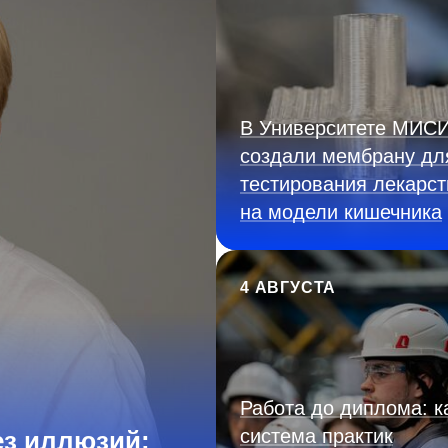
В Университете МИС
создали мембрану дл
тестирования лекарст
на модели кишечника
4 АВГУСТА
Работа до диплома: к
система практик
з иллюзий: