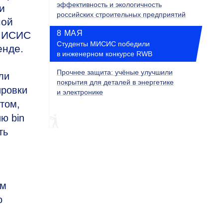
эффективность и экологичность
и
российских строительных предприятий
ной
8 МАЯ
 МИСИС
Студенты МИСИС победили
енде.
в инженерном конкурсе RWB
Прочнее защита: учёные улучшили
ли
покрытия для деталей в энергетике
ировки
и электронике
том,
ю bin
ть
ам
о