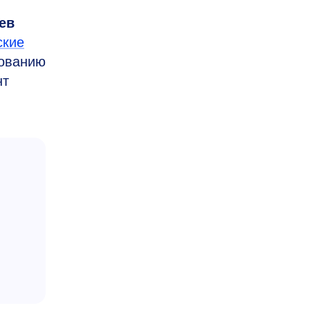
ев
ские
вованию
нт