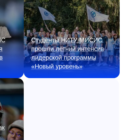
ИС
Студенты НИТУ МИСИС
я
прошли летний интенсив
в
лидерской программы
«Новый уровень»
ак