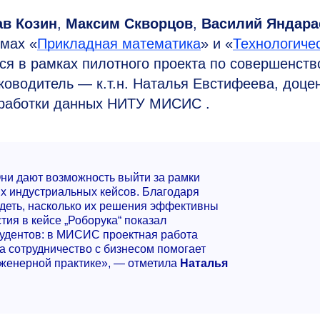
в Козин
,
Максим Скворцов
,
Василий Яндара
ммах «
Прикладная математика
» и «
Технологиче
тся в рамках пилотного проекта по совершенст
оводитель — к.т.н. Наталья Евстифеева, доце
бработки данных НИТУ МИСИС .
Они дают возможность выйти за рамки
х индустриальных кейсов. Благодаря
деть, насколько их решения эффективны
тия в кейсе „Роборука“ показал
тудентов: в МИСИС проектная работа
а сотрудничество с бизнесом помогает
женерной практике», — отметила
Наталья