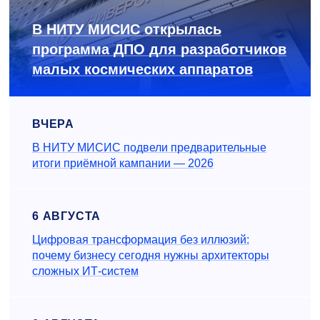
В НИТУ МИСИС открылась
программа ДПО для разработчиков
малых космических аппаратов
ВЧЕРА
В НИТУ МИСИС подвели предварительные
итоги приёмной кампании — 2026
6 АВГУСТА
Цифровая трансформация без иллюзий:
почему бизнесу сегодня нужны архитекторы
сложных ИТ-систем