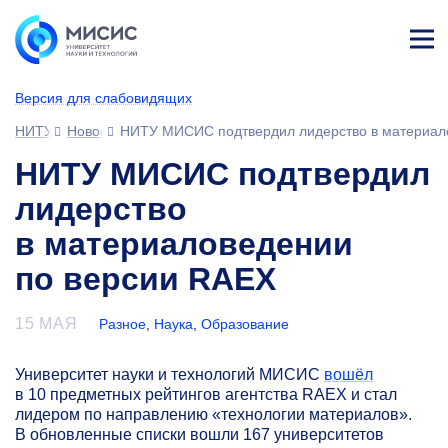
Лич
ны
Версия для слабовидящих
й
каб
НИТУ МИСИС
Новости
НИТУ МИСИС подтвердил лидерство в материал
ине
т
НИТУ МИСИС подтвердил
лидерство
в материаловедении
по версии RAEX
15 МАЯ
Разное
,
Наука
,
Образование
Университет науки и технологий МИСИС
вошёл
в 10 предметных рейтингов агентства RAEX и стал
лидером по направлению «технологии материалов».
В обновленные списки вошли 167 университетов