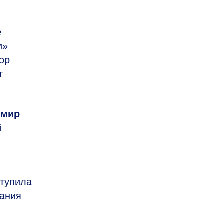
е
и»
ор
т
имир
й
тупила
вания