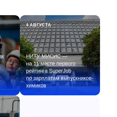
4 АВГУСТА
ак
НИТУ МИСИС —
на 11 месте первого
рейтинга SuperJob
по зарплатам выпускников-
химиков