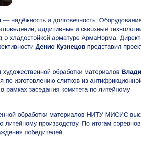
 — надёжность и долговечность. Оборудовани
аловедение, аддитивные и сквозные технологи
д о хладостойкой арматуре АрмаНорма. Директ
фективности
Денис Кузнецов
представил проек
 художествен­ной обработки материалов
Влад
я по изготовлению слитков из антифрикционно
в рамках заседания комитета по литейному
венной обработки материалов НИТУ МИСИС выс
о литейному производству. По итогам соревно
аждения победителей.