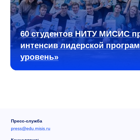
60 студентов НИТУ МИСИС п
интенсив лидерской програ
уровень»
Пресс-служба
press@edu.misis.ru
Канцелярия: