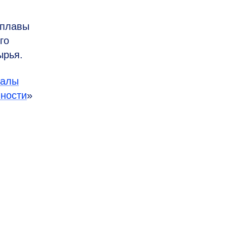
сплавы
го
ырья.
налы
ности
»