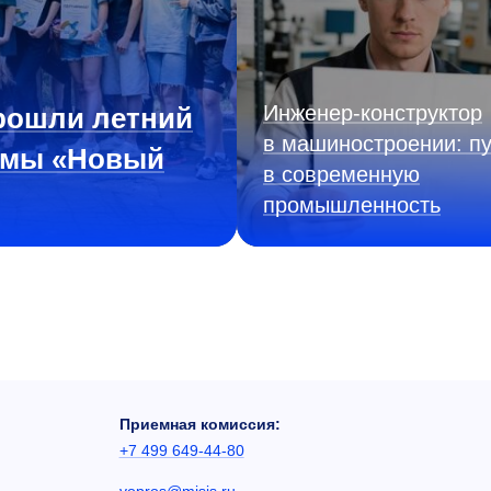
Инженер‑конструктор
рошли летний
в машиностроении: пу
ммы «Новый
в современную
промышленность
Приемная комиссия:
+7 499 649-44-80
vopros@misis.ru