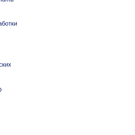
аботки
ских
О