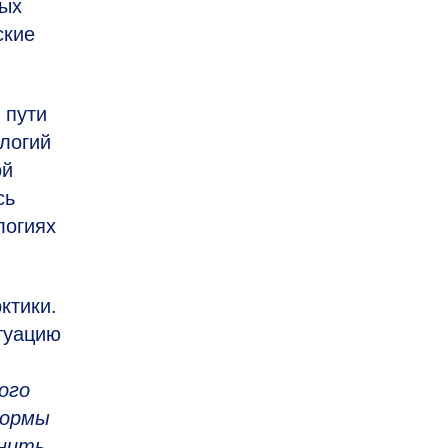
ных
ские
 пути
логий
ой
сь
логиях
ктики.
туацию
ого
формы
анить