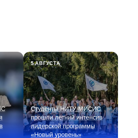
5 АВГУСТА
ИС
Студенты НИТУ МИСИС
я
прошли летний интенсив
в
лидерской программы
«Новый уровень»