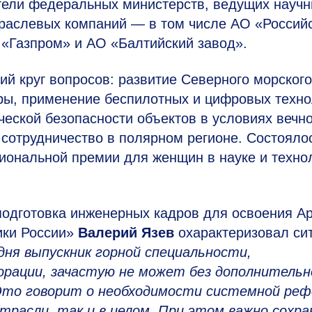
тели федеральных министерств, ведущих науч
траслевых компаний — в том числе АО «Россий
 «Газпром» и АО «Балтийский завод».
ий круг вопросов: развитие Северного морского
уры, применение беспилотных и цифровых техно
ческой безопасности объектов в условиях вечн
сотрудничество в полярном регионе. Состояло
иональной премии для женщин в науке и техно
одготовка инженерных кадров для освоения Ар
ики России»
Валерий Язев
охарактеризовал си
дня выпускник горной специальности,
орации, зачастую не может без дополнительн
 Это говорит о необходимости системной ре
отрасли, так и в целом. При этом важно сохр