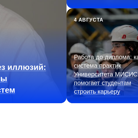
4 АВГУСТА
Работа до диплома: к
система практик
з иллюзий:
Университета МИСИС
ны
помогает студентам
стем
строить карьеру