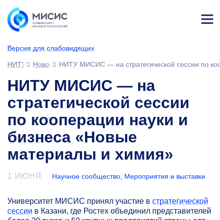
Лич
ны
Версия для слабовидящих
й
каб
НИТУ МИСИС
Новости
НИТУ МИСИС — на стратегической сессии по ко
ине
т
НИТУ МИСИС — на
стратегической сессии
по кооперации науки и
бизнеса «Новые
материалы и химия»
1 ИЮНЯ
Научное сообщество
,
Мероприятия и выставки
Университет МИСИС принял участие в
стратегической
сессии
в Казани, где Ростех объединил представителей