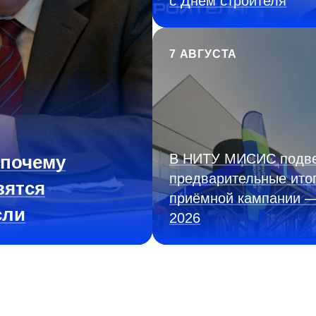
с Днём строителя
7 АВГУСТА
В НИТУ МИСИС подв
 почему
предварительные ито
вятся
приёмной кампании 
сли
2026