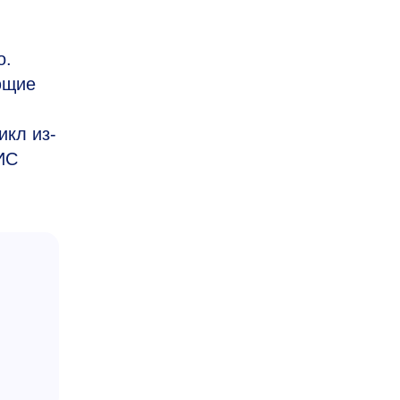
о.
ющие
икл из-
ИС