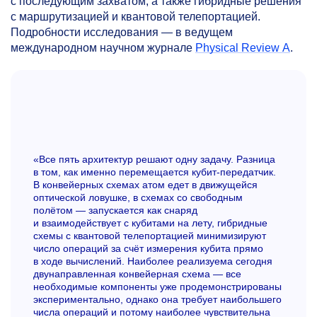
с последующим захватом, а также гибридные решения
с маршрутизацией и квантовой телепортацией.
Подробности исследования — в ведущем
международном научном журнале
Physical Review A
.
«Все пять архитектур решают одну задачу. Разница
в том, как именно перемещается кубит-передатчик.
В конвейерных схемах атом едет в движущейся
оптической ловушке, в схемах со свободным
полётом — запускается как снаряд
и взаимодействует с кубитами на лету, гибридные
схемы с квантовой телепортацией минимизируют
число операций за счёт измерения кубита прямо
в ходе вычислений. Наиболее реализуема сегодня
двунаправленная конвейерная схема — все
необходимые компоненты уже продемонстрированы
экспериментально, однако она требует наибольшего
числа операций и потому наиболее чувствительна