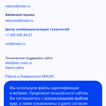
vopros@misis.ru
Admission Issues:
welcome@misis.ru
Центр коммерциализации технологий
+7 495 638-46-57
cctt@misis.ru
Техническая поддержка сайта:
site@edu.misis.ru
Карта сайта
Работа в Университете МИСИС
Сведения об образовательной организации
Мы используем файлы идентификации
и метрики. Продолжая пользоваться сайтом,
Информация о закупках
Вы соглашаетесь с
использованием файлов
Противодействие коррупции
куки
, а также ознакомлены и даете согласие
Политика конфиденциальности