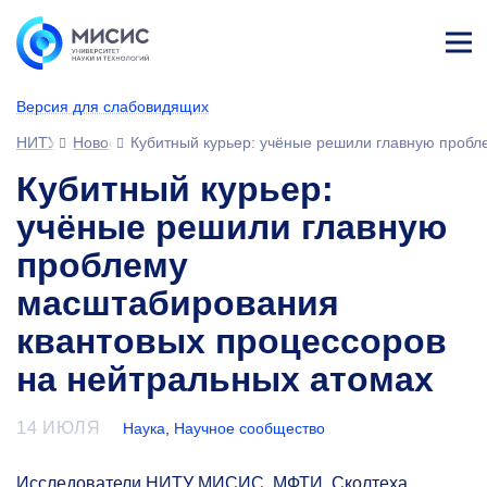
Лич
ны
Версия для слабовидящих
й
каб
НИТУ МИСИС
Новости
Кубитный курьер: учёные решили главную пробл
ине
т
Кубитный курьер:
учёные решили главную
проблему
масштабирования
квантовых процессоров
на нейтральных атомах
14 ИЮЛЯ
Наука
,
Научное сообщество
Исследователи НИТУ МИСИС, МФТИ, Сколтеха,