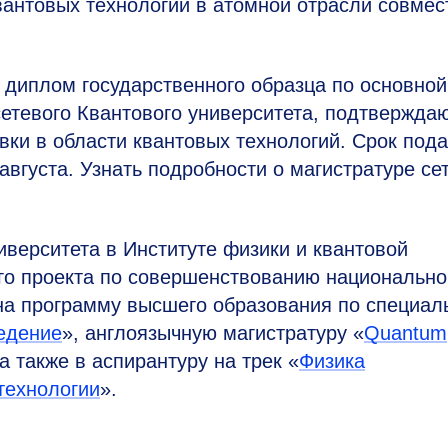
вантовых технологий в атомной отрасли совмес
 диплом государственного образца по основной
сетевого Квантового университета, подтвержд
ки в области квантовых технологий. Срок под
вгуста. Узнать подробности о магистратуре се
верситета в Институте физики и квантовой
о проекта по совершенствованию национально
на программу высшего образования по специал
едение
», англоязычную магистратуру «
Quantum
 а также в аспирантуру на трек «
Физика
технологии
».