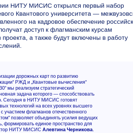
ерии НИТУ МИСИС открылся первый набор
вого Квантового университета — межвузовс
авленного на кадровое обеспечение российс
получат доступ к флагманским курсам
 проекта, а также будут включены в работу
слений.
изации дорожных карт по развитию
кации“ РЖД и „Квантовые вычисления“
30“ мы реализуем стратегический
сновная задача которого — способствовать
ию. Сегодня в НИТУ МИСИС готовят
овых технологий на всех уровнях высшего
 с участием флагманов отечественного
том“ позволяет объединять усилия ведущих
ь, формировать единое пространство для
ректор НИТУ МИСИС
Алевтина Черникова
.