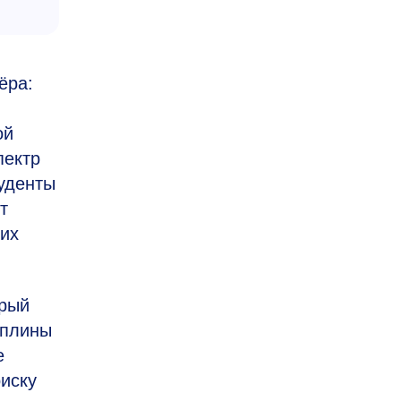
ёра:
ой
пектр
туденты
т
гих
орый
иплины
е
иску