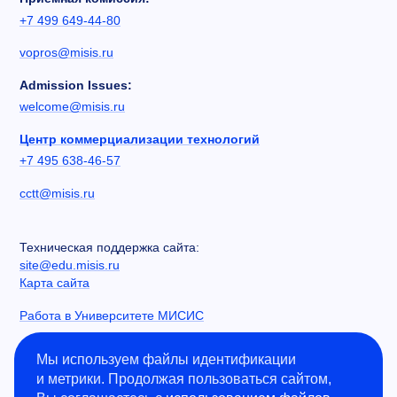
+7 499 649-44-80
vopros@misis.ru
Admission Issues:
welcome@misis.ru
Центр коммерциализации технологий
+7 495 638-46-57
cctt@misis.ru
Техническая поддержка сайта:
site@edu.misis.ru
Карта сайта
Работа в Университете МИСИС
Сведения об образовательной организации
Мы используем файлы идентификации
и метрики. Продолжая пользоваться сайтом,
Информация о закупках