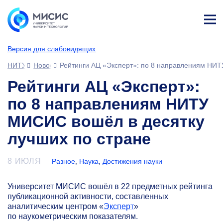
Лич
ны
Версия для слабовидящих
й
каб
НИТУ МИСИС
Новости
Рейтинги АЦ «Эксперт»: по 8 направлениям НИТ
ине
т
Рейтинги АЦ «Эксперт»:
по 8 направлениям НИТУ
МИСИС вошёл в десятку
лучших по стране
8 ИЮЛЯ
Разное
,
Наука
,
Достижения науки
Университет МИСИС вошёл в 22 предметных рейтинга
публикационной активности, составленных
аналитическим центром «
Эксперт
»
по наукометрическим показателям.