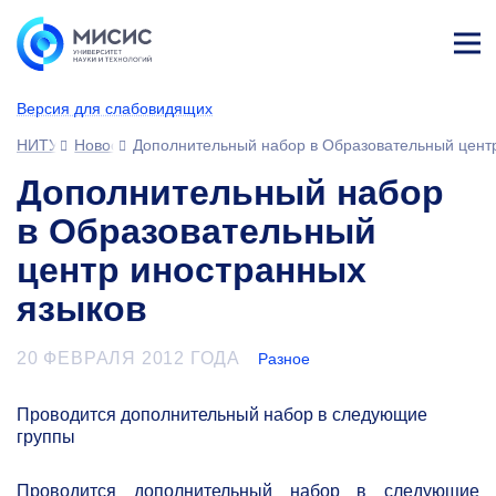
Лич
ны
Версия для слабовидящих
й
каб
НИТУ МИСИС
Новости
Дополнительный набор в Образовательный цент
ине
т
Дополнительный набор
в Образовательный
центр иностранных
языков
20 ФЕВРАЛЯ 2012 ГОДА
Разное
Проводится дополнительный набор в следующие
группы
Проводится дополнительный набор в следующие