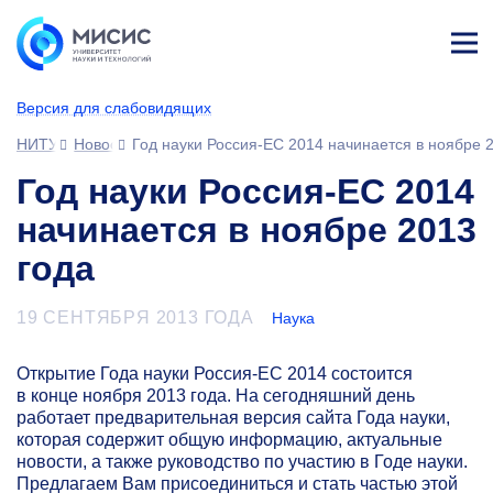
Лич
ны
Версия для слабовидящих
й
каб
НИТУ МИСИС
Новости
Год науки Россия‐ЕС 2014 начинается в ноябре 
ине
т
Год науки Россия‐ЕС 2014
начинается в ноябре 2013
года
19 СЕНТЯБРЯ 2013 ГОДА
Наука
Открытие Года науки Россия‐ЕС 2014 состоится
в конце ноября 2013 года. На сегодняшний день
работает предварительная версия сайта Года науки,
которая содержит общую информацию, актуальные
новости, а также руководство по участию в Годе науки.
Предлагаем Вам присоединиться и стать частью этой