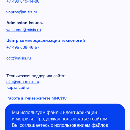
+7 499 649-44-80
vopros@misis.ru
Admission Issues:
welcome@misis.ru
Центр коммерциализации технологий
+7 495 638-46-57
cctt@misis.ru
Техническая поддержка сайта:
site@edu.misis.ru
Карта сайта
Работа в Университете МИСИС
Сведения об образовательной организации
Мы используем файлы идентификации
и метрики. Продолжая пользоваться сайтом,
Информация о закупках
Вы соглашаетесь с
использованием файлов
Противодействие коррупции