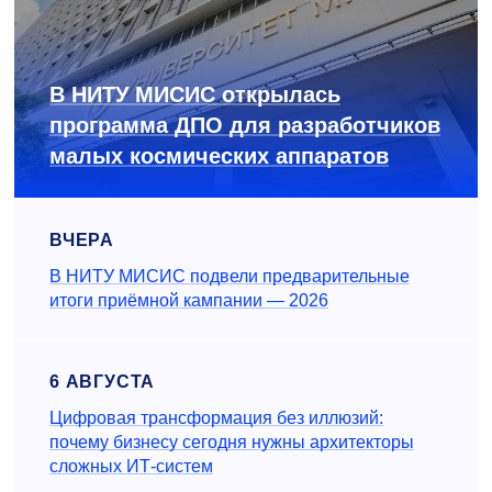
В НИТУ МИСИС открылась
программа ДПО для разработчиков
малых космических аппаратов
ВЧЕРА
В НИТУ МИСИС подвели предварительные
итоги приёмной кампании — 2026
6 АВГУСТА
Цифровая трансформация без иллюзий:
почему бизнесу сегодня нужны архитекторы
сложных ИТ-систем