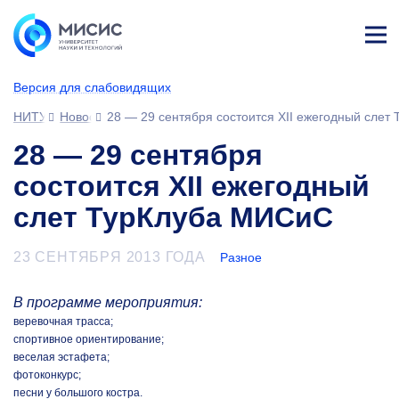
Лич
ны
Версия для слабовидящих
й
каб
НИТУ МИСИС
Новости
28 — 29 сентября состоится XII ежегодный сле
ине
т
28 — 29 сентября
состоится XII ежегодный
слет ТурКлуба МИСиС
23 СЕНТЯБРЯ 2013 ГОДА
Разное
В программе мероприятия:
веревочная трасса;
спортивное ориентирование;
веселая эстафета;
фотоконкурс;
песни у большого костра.