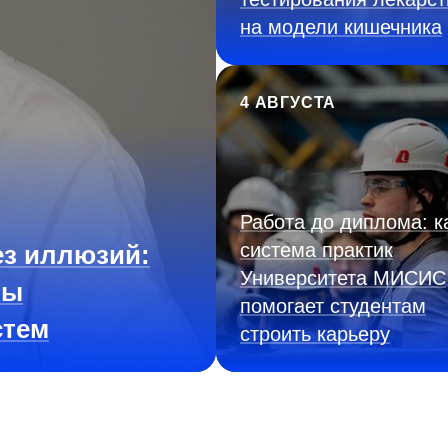
на модели кишечника
4 АВГУСТА
Работа до диплома: к
система практик
з иллюзий:
Университета МИСИС
ны
помогает студентам
стем
строить карьеру