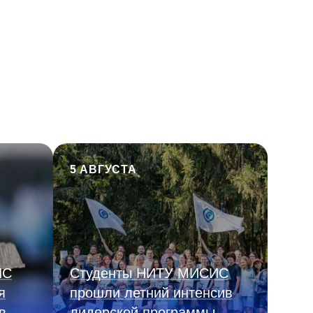
5 АВГУСТА
ИС
Студенты НИТУ МИСИС
я
прошли летний интенсив
в
лидерской программы