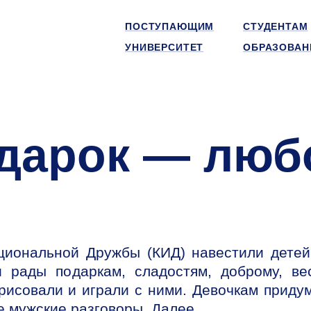
ПОСТУПАЮЩИМ
СТУДЕНТАМ
УНИВЕРСИТЕТ
ОБРАЗОВАН
дарок — люб
циональной Дружбы (КИД) навестили детей
рады подаркам, сладостям, доброму, ве
 рисовали и играли с ними. Девочкам приду
е мужские разговоры. Далее...