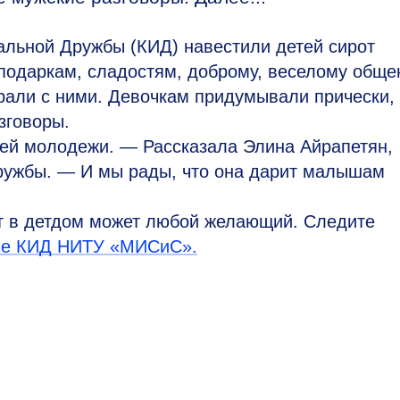
альной Дружбы (КИД) навестили детей сирот
одаркам, сладостям, доброму, веселому обще
грали с ними. Девочкам придумывали прически,
зговоры.
шей молодежи. — Рассказала Элина Айрапетян,
ружбы. — И мы рады, что она дарит малышам
т в детдом может любой желающий. Следите
ппе КИД НИТУ «МИСиС».