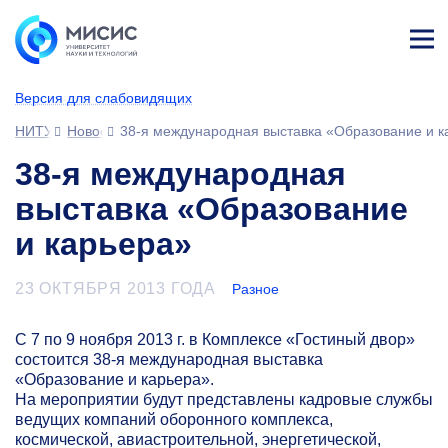
Лич
ны
Версия для слабовидящих
й
каб
НИТУ МИСИС
Новости
38-я международная выставка «Образование и к
ине
т
38-я международная
выставка «Образование
и карьера»
23 ОКТЯБРЯ 2013 ГОДА
Разное
С 7 по 9 ноября 2013 г. в Комплексе «Гостиный двор»
состоится
38-я
международная выставка
«Образование и карьера».
На мероприятии будут представлены кадровые службы
ведущих компаний оборонного комплекса,
космической, авиастроительной, энергетической,