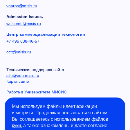
vopros@misis.ru
Admission Issues:
welcome@misis.ru
Центр коммерциализации технологий
+7 495 638-46-57
cctt@misis.ru
Техническая поддержка сайта:
site@edu.misis.ru
Карта сайта
Работа в Университете МИСИС
Сведения об образовательной организации
Мы используем файлы идентификации
и метрики. Продолжая пользоваться сайтом,
Информация о закупках
Вы соглашаетесь с
использованием файлов
Противодействие коррупции
куки
, а также ознакомлены и даете согласие
Политика конфиденциальности