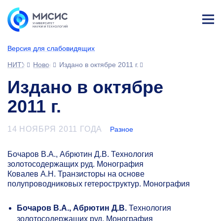
Лич
ны
Версия для слабовидящих
й
каб
НИТУ МИСИС
Новости
Издано в октябре 2011 г.
ине
т
Издано в октябре
2011 г.
14 НОЯБРЯ 2011 ГОДА
Разное
Бочаров В.А., Абрютин Д.В. Технология
золотосодержащих руд. Монография
Ковалев А.Н. Транзисторы на основе
полупроводниковых гетероструктур. Монография
Бочаров В.А., Абрютин Д.В.
Технология
золотосодержащих руд. Монография