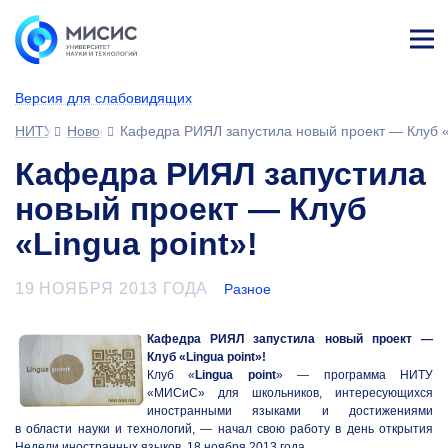
Лич
ны
Версия для слабовидящих
й
каб
НИТУ МИСИС
Новости
Кафедра РИЯЛ запустила новый проект — Клуб «L
ине
т
Кафедра РИЯЛ запустила
новый проект — Клуб
«Lingua point»!
19 НОЯБРЯ 2013 ГОДА
Разное
Кафедра РИЯЛ запустила новый проект —
Клуб «
Lingua
point»!
Клуб «
Lingua point
»
— программа НИТУ
«МИСиС» для школьников, интересующихся
иностранными языками и достижениями
в области науки и технологий, — начал свою работу в день открытия
Недели иностранных языков,
18 ноября 2013 года
.