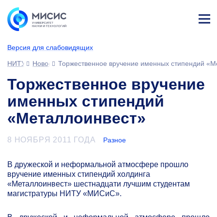
Лич
ны
Версия для слабовидящих
й
каб
НИТУ МИСИС
Новости
Торжественное вручение именных стипендий «М
ине
т
Торжественное вручение
именных стипендий
«Металлоинвест»
8 НОЯБРЯ 2011 ГОДА
Разное
В дружеской и неформальной атмосфере прошло
вручение именных стипендий холдинга
«Металлоинвест» шестнадцати лучшим студентам
магистратуры НИТУ «МИСиС».